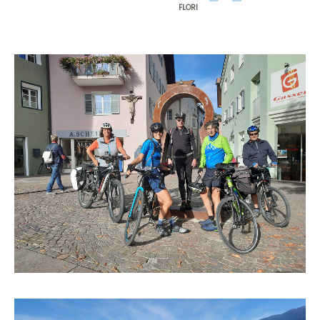
”
FLORI